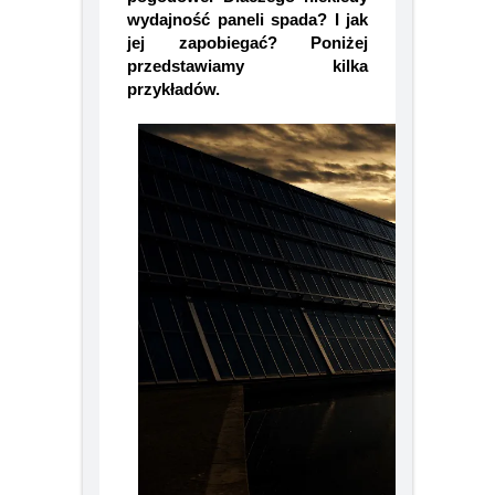
pogodowe. Dlaczego niekiedy
20 lat transformacji rynku ścian.
Nowa rola H+H w budownictwie
wydajność paneli spada? I jak
jej zapobiegać? Poniżej
przedstawiamy kilka
przykładów.