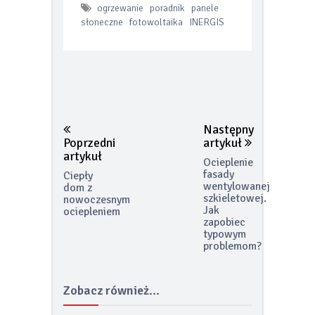
ogrzewanie
poradnik
panele
słoneczne
fotowoltaika
INERGIS
Następny
Poprzedni
artykuł
artykuł
Ocieplenie
fasady
Ciepły
wentylowanej
dom z
szkieletowej.
nowoczesnym
Jak
ociepleniem
zapobiec
typowym
problemom?
Zobacz również...