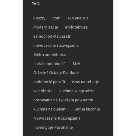
TAGI
koszty
dom
eko energia
modernizacja
architektura
samochód dla parafii
nowoczesne rozwiązania
Elektromobilność
elektromobilność
SUV
Grizzly i Grizzly Fastback
mobilność parafii
czas na relacje
wspólnota
kuchnia w ogrodzie
gotowanie na świeżym powietrzu
kuchnia na plebanii
letnia kuchnia
Nowoczesne Rozwiązania
Inwestycje Parafialne