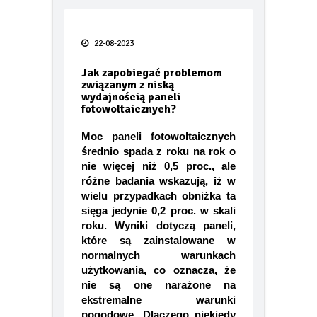
Po tej zimie wiesz więcej o swoim
ogrzewaniu niż kiedykolwiek.
Taras bez błędów
22-08-2023
FIAT prezentuje pierwsze oficjalne
Jak zapobiegać problemom
zdjęcie swoich nowych globalnych
związanym z niską
modeli Grizzly i Grizzly Fastback
wydajnością paneli
fotowoltaicznych?
Smak lata pod gołym niebem – jak
urządzić letnią kuchnię w 2026 roku
Moc paneli fotowoltaicznych
średnio spada z roku na rok o
TECEdrainway – profil
nie więcej niż 0,5 proc., ale
prysznicowy nowej generacji
różne badania wskazują, iż w
wielu przypadkach obniżka ta
Odporność termoizolacji na wodę
sięga jedynie 0,2 proc. w skali
– wilgotne ocieplenie jest jak mokry
roku. Wyniki dotyczą paneli,
sweter
które są zainstalowane w
normalnych warunkach
Kiedy karpiówka odkrywa swój
użytkowania, co oznacza, że
potencjał… oryginalna dachówka
nie są one narażone na
PROFIL Lenti
ekstremalne warunki