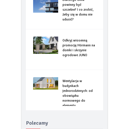
Dlaczego okna
powinny być
szczelne? I co zrobić,
żeby się w domu nie
udusić?
Odkryj wiosenną
promocję Hörmann na
domki i skrzynie
ogrodowe JUNO
Wentylacja w
budynkach
jednorodzinnych: od
obowiązku
normowego do
elementu
optymalizacji
energetycznej
Polecamy