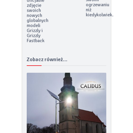
więcej o
pierwsze
swoim
oficjalne
ogrzewaniu
zdjęcie
niż
swoich
kiedykolwiek.
nowych
globalnych
modeli
Grizzly i
Grizzly
Fastback
Zobacz również...