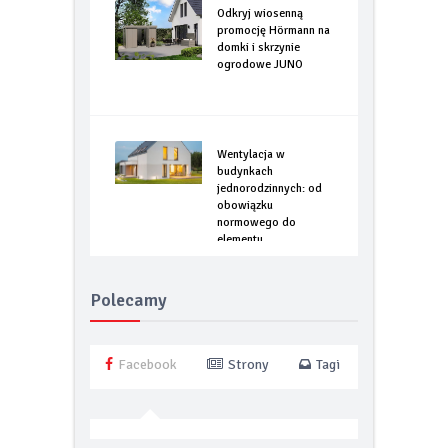
Odkryj wiosenną
promocję Hörmann na
domki i skrzynie
ogrodowe JUNO
Wentylacja w
budynkach
jednorodzinnych: od
obowiązku
normowego do
elementu
optymalizacji
energetycznej
Polecamy
Facebook
Strony
Tagi