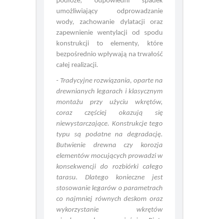
20 lat transformacji rynku ścian.
podłoże, odpowiedni spadek
Nowa rola H+H w budownictwie
umożliwiający odprowadzanie
wody, zachowanie dylatacji oraz
zapewnienie wentylacji od spodu
konstrukcji to elementy, które
bezpośrednio wpływają na trwałość
całej realizacji.
-
Tradycyjne rozwiązania, oparte na
drewnianych legarach i klasycznym
montażu przy użyciu wkrętów,
coraz częściej okazują się
niewystarczające. Konstrukcje tego
typu są podatne na degradację.
Butwienie drewna czy korozja
elementów mocujących prowadzi w
konsekwencji do rozbiórki całego
tarasu. Dlatego konieczne jest
stosowanie legarów o parametrach
co najmniej równych deskom oraz