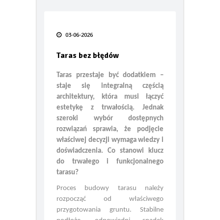
Po tej zimie wiesz więcej o swoim
ogrzewaniu niż kiedykolwiek.
Taras bez błędów
03-06-2026
FIAT prezentuje pierwsze oficjalne
zdjęcie swoich nowych globalnych
Taras bez błędów
modeli Grizzly i Grizzly Fastback
Taras przestaje być dodatkiem –
Smak lata pod gołym niebem – jak
staje się integralną częścią
urządzić letnią kuchnię w 2026 roku
architektury, która musi łączyć
estetykę z trwałością. Jednak
TECEdrainway – profil
szeroki wybór dostępnych
prysznicowy nowej generacji
rozwiązań sprawia, że podjęcie
właściwej decyzji wymaga wiedzy i
Odporność termoizolacji na wodę
– wilgotne ocieplenie jest jak mokry
doświadczenia. Co stanowi klucz
sweter
do trwałego i funkcjonalnego
tarasu?
Kiedy karpiówka odkrywa swój
Proces budowy tarasu należy
potencjał… oryginalna dachówka
PROFIL Lenti
rozpocząć od właściwego
przygotowania gruntu. Stabilne