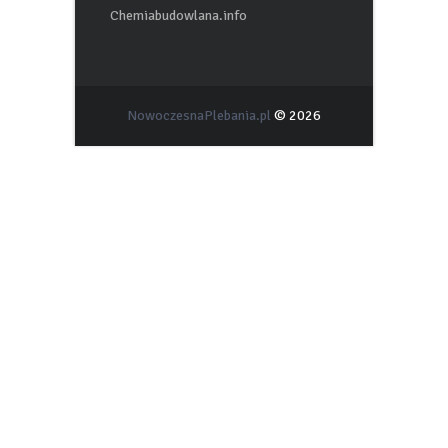
Chemiabudowlana.info
NowoczesnaPlebania.pl
© 2026