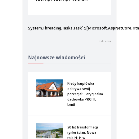
potencjał… oryginalna dachówka
PROFIL Lenti
System.Threading.Tasks.Task`1[Microsoft.AspNetCore.Htm
Najnowsze wiadomości
Kiedy karpiówka
odkrywa swój
potencjał… oryginalna
dachówka PROFIL
Lenti
20 lat transformacji
rynku ścian. Nowa
rola H+H w