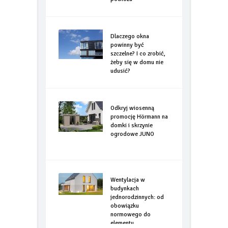
Dlaczego okna
powinny być
szczelne? I co zrobić,
żeby się w domu nie
udusić?
Odkryj wiosenną
promocję Hörmann na
domki i skrzynie
ogrodowe JUNO
Wentylacja w
budynkach
jednorodzinnych: od
obowiązku
normowego do
elementu