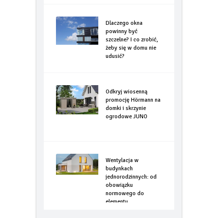
Dlaczego okna
powinny być
szczelne? I co zrobić,
żeby się w domu nie
udusić?
Odkryj wiosenną
promocję Hörmann na
domki i skrzynie
ogrodowe JUNO
Wentylacja w
budynkach
jednorodzinnych: od
obowiązku
normowego do
elementu
optymalizacji