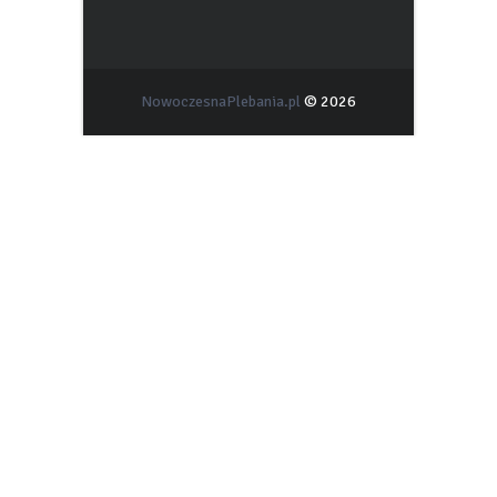
NowoczesnaPlebania.pl
© 2026