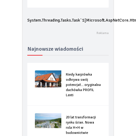
potencjał… oryginalna dachówka
PROFIL Lenti
System.Threading.Tasks.Task`1[Microsoft.AspNetCore.Htm
Najnowsze wiadomości
Kiedy karpiówka
odkrywa swój
potencjał… oryginalna
dachówka PROFIL
Lenti
20 lat transformacji
rynku ścian. Nowa
rola H+H w
budownictwie