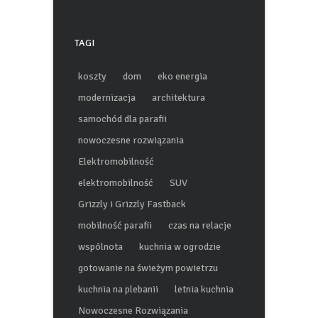
TAGI
koszty
dom
eko energia
modernizacja
architektura
samochód dla parafii
nowoczesne rozwiązania
Elektromobilność
elektromobilność
SUV
Grizzly i Grizzly Fastback
mobilność parafii
czas na relacje
wspólnota
kuchnia w ogrodzie
gotowanie na świeżym powietrzu
kuchnia na plebanii
letnia kuchnia
Nowoczesne Rozwiązania