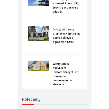
szczelne? I co zrobić,
żeby się w domu nie
udusić?
Odkryj wiosenną
promocję Hörmann na
domki i skrzynie
ogrodowe JUNO
Wentylacja w
budynkach
jednorodzinnych: od
obowiązku
normowego do
elementu
optymalizacji
energetycznej
Polecamy