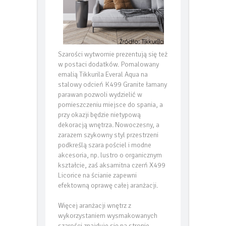
Szarości wytwornie prezentują się też
w postaci dodatków. Pomalowany
emalią Tikkurila Everal Aqua na
stalowy odcień K499 Granite łamany
parawan pozwoli wydzielić w
pomieszczeniu miejsce do spania, a
przy okazji będzie nietypową
dekoracją wnętrza. Nowoczesny, a
zarazem szykowny styl przestrzeni
podkreślą szara pościel i modne
akcesoria, np. lustro o organicznym
kształcie, zaś aksamitna czerń X499
Licorice na ścianie zapewni
efektowną oprawę całej aranżacji.
Więcej aranżacji wnętrz z
wykorzystaniem wysmakowanych
szarości znajduje się na stronie