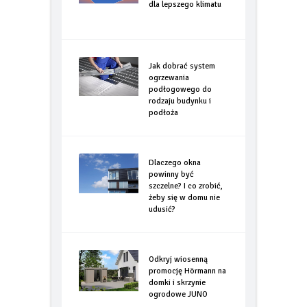
dla lepszego klimatu
Jak dobrać system
ogrzewania
podłogowego do
rodzaju budynku i
podłoża
Dlaczego okna
powinny być
szczelne? I co zrobić,
żeby się w domu nie
udusić?
Odkryj wiosenną
promocję Hörmann na
domki i skrzynie
ogrodowe JUNO