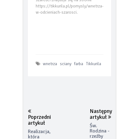
https://tikkurila.pl/pomysly/wnetrza-
w-odcieniach-szarosci.
wnetrza
sciany
farba
Tikkurila
Następny
Poprzedni
artykuł
artykuł
Św.
Rodzina -
Realizacja,
rzeźby
która