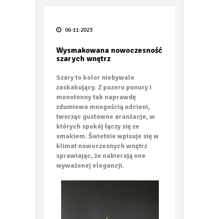
Po tej zimie wiesz więcej o swoim
ogrzewaniu niż kiedykolwiek.
06-11-2023
Taras bez błędów
Wysmakowana nowoczesność
FIAT prezentuje pierwsze oficjalne
szarych wnętrz
zdjęcie swoich nowych globalnych
modeli Grizzly i Grizzly Fastback
Szary to kolor niebywale
zaskakujący. Z pozoru ponury i
Smak lata pod gołym niebem – jak
monotonny tak naprawdę
urządzić letnią kuchnię w 2026 roku
zdumiewa mnogością odcieni,
tworząc gustowne aranżacje, w
TECEdrainway – profil
których spokój łączy się ze
prysznicowy nowej generacji
smakiem. Świetnie wpisuje się w
klimat nowoczesnych wnętrz
Odporność termoizolacji na wodę
sprawiając, że nabierają one
– wilgotne ocieplenie jest jak mokry
wyważonej elegancji.
sweter
Kiedy karpiówka odkrywa swój
potencjał… oryginalna dachówka
PROFIL Lenti