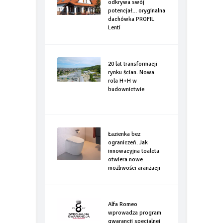
odkrywa swój
potencjał… oryginalna
dachówka PROFIL
Lenti
20 lat transformacji
rynku ścian. Nowa
rola H+H w
budownictwie
Łazienka bez
ograniczeń. Jak
innowacyjna toaleta
otwiera nowe
możliwości aranżacji
Alfa Romeo
wprowadza program
gwarancji specjalnej