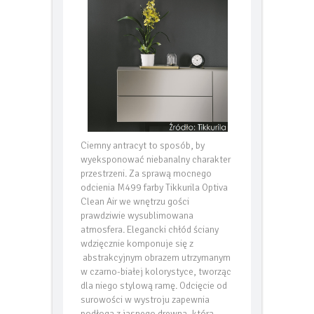
Ciemny antracyt to sposób, by
wyeksponować niebanalny charakter
przestrzeni. Za sprawą mocnego
odcienia M499 farby Tikkurila Optiva
Clean Air we wnętrzu gości
prawdziwie wysublimowana
atmosfera. Elegancki chłód ściany
wdzięcznie komponuje się z
abstrakcyjnym obrazem utrzymanym
w czarno-białej kolorystyce, tworząc
dla niego stylową ramę. Odcięcie od
surowości w wystroju zapewnia
podłoga z jasnego drewna, która