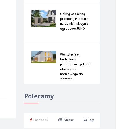
Odkryj wiosenną
promocję Hörmann
na domki i skrzynie
ogrodowe JUNO
Wentylacja w
budynkach
jednorodzinnych: od
obowiązku
normowego do
elementu
optymalizacji
energetycznej
Polecamy
Facebook
Strony
Tagi