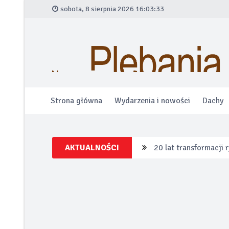
sobota, 8 sierpnia 2026 16:03:34
Strona główna
Wydarzenia i nowości
Dachy
AKTUALNOŚCI
20 lat transformacji
Łazienka bez ogranic
Alfa Romeo wprowadza
Po tej zimie wiesz w