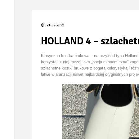
Taras bez błędów
FIAT prezentuje pierw
21-02-2022
Smak lata pod gołym 
HOLLAND 4 – szlachet
TECEdrainway – profi
Odporność termoizola
Klasyczna kostka brukowa – na przykład typu Holland 
korzystali z niej raczej jako „opcja ekonomiczna” za
Kiedy karpiówka odk
szlachetne kostki brukowe z bogatą kolorystyką i ró
łatwe w aranżacji nawet najbardziej oryginalnych proje