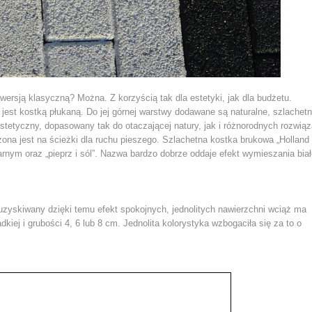
ersją klasyczną? Można. Z korzyścią tak dla estetyki, jak dla budżetu.
jest kostką płukaną. Do jej górnej warstwy dodawane są naturalne, szlachet
estetyczny, dopasowany tak do otaczającej natury, jak i różnorodnych rozwią
ona jest na ścieżki dla ruchu pieszego. Szlachetna kostka brukowa „Holland 
rnym oraz „pieprz i sól”. Nazwa bardzo dobrze oddaje efekt wymieszania bia
 uzyskiwany dzięki temu efekt spokojnych, jednolitych nawierzchni wciąż ma
dkiej i grubości 4, 6 lub 8 cm. Jednolita kolorystyka wzbogaciła się za to o