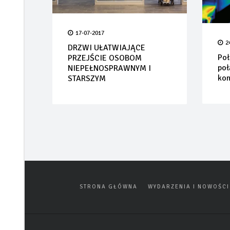
17-07-2017
2
DRZWI UŁATWIAJĄCE
Poł
PRZEJŚCIE OSOBOM
poł
NIEPEŁNOSPRAWNYM I
kon
STARSZYM
STRONA GŁÓWNA
WYDARZENIA I NOWOŚCI