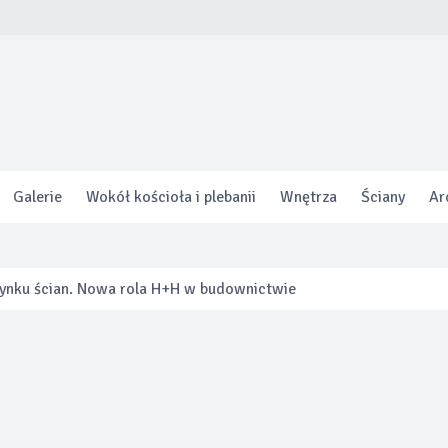
Galerie
Wokół kościoła i plebanii
Wnętrza
Ściany
Ar
 rynku ścian. Nowa rola H+H w budownictwie
zeń. Jak innowacyjna toaleta otwiera nowe możliwości aranżacji
 program gwarancji specjalnej zapewniającej nawet do 8 lat oc
ięcej o swoim ogrzewaniu niż kiedykolwiek.