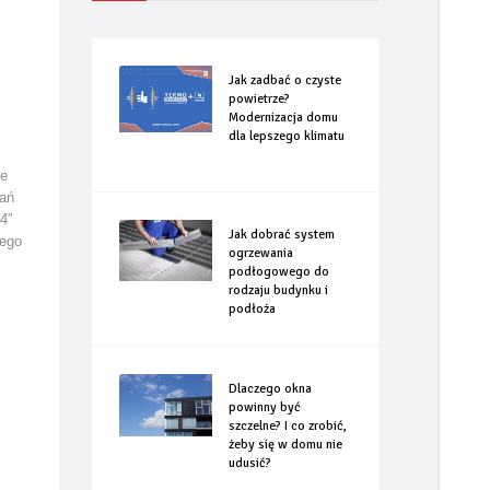
Jak zadbać o czyste
powietrze?
Modernizacja domu
dla lepszego klimatu
ne
zań
4”
Jak dobrać system
łego
ogrzewania
podłogowego do
rodzaju budynku i
podłoża
Dlaczego okna
powinny być
szczelne? I co zrobić,
żeby się w domu nie
udusić?