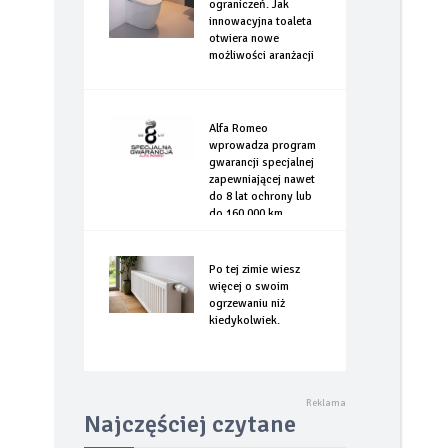
ograniczeń. Jak
innowacyjna toaleta
otwiera nowe
możliwości aranżacji
Alfa Romeo
wprowadza program
gwarancji specjalnej
zapewniającej nawet
do 8 lat ochrony lub
do 160.000 km
Po tej zimie wiesz
więcej o swoim
ogrzewaniu niż
kiedykolwiek.
Najczęściej czytane