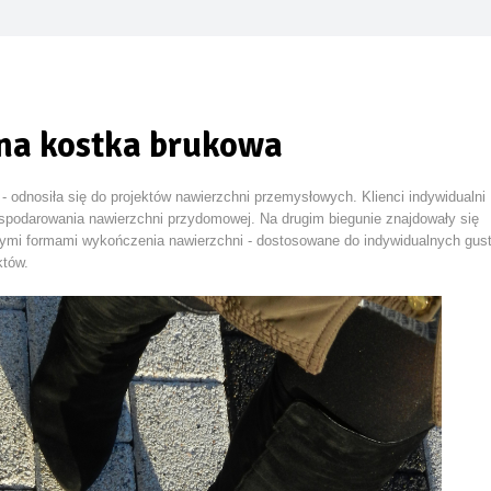
sze oficjalne zdjęcie swoich nowych globalnych modeli Grizzly i G
niebem – jak urządzić letnią kuchnię w 2026 roku
na kostka brukowa
l prysznicowy nowej generacji
cji na wodę – wilgotne ocieplenie jest jak mokry sweter
- odnosiła się do projektów nawierzchni przemysłowych. Klienci indywidualni
gospodarowania nawierzchni przydomowej. Na drugim biegunie znajdowały się
rywa swój potencjał… oryginalna dachówka PROFIL Lenti
żnymi formami wykończenia nawierzchni - dostosowane do indywidualnych gus
któw.