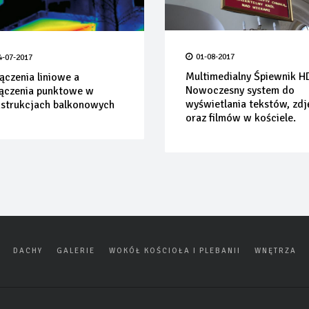
01-08-2017
4-07-2017
Multimedialny Śpiewnik 
ączenia liniowe a
Nowoczesny system do
ączenia punktowe w
wyświetlania tekstów, zdj
strukcjach balkonowych
oraz filmów w kościele.
DACHY
GALERIE
WOKÓŁ KOŚCIOŁA I PLEBANII
WNĘTRZA