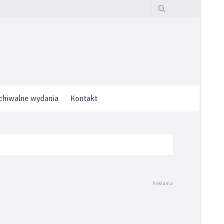
chiwalne wydania
Kontakt
hrony lub do 160.000 km