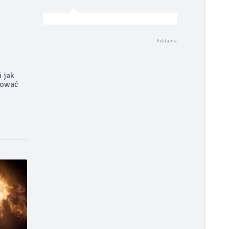
i jak
rować