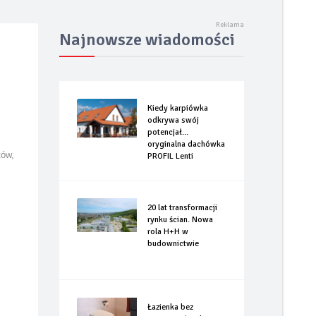
rizzly Fastback
Najnowsze wiadomości
Kiedy karpiówka
odkrywa swój
potencjał…
oryginalna dachówka
tów,
PROFIL Lenti
20 lat transformacji
rynku ścian. Nowa
rola H+H w
budownictwie
Łazienka bez