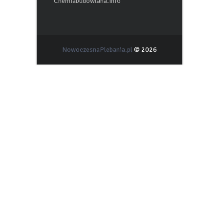
Chemiabudowlana.info
NowoczesnaPlebania.pl
© 2026