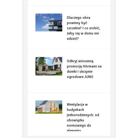
Dlaczego okna
powinny być
szczelne? I co zrobić,
żeby się w domu nie
udusić?
Odkryj wiosenną
promocję Hörmann na
domki i skrzynie
ogrodowe JUNO
Wentylacja w
budynkach
jednorodzinnych: od
obowiązku
normowego do
elementu
optymalizacji