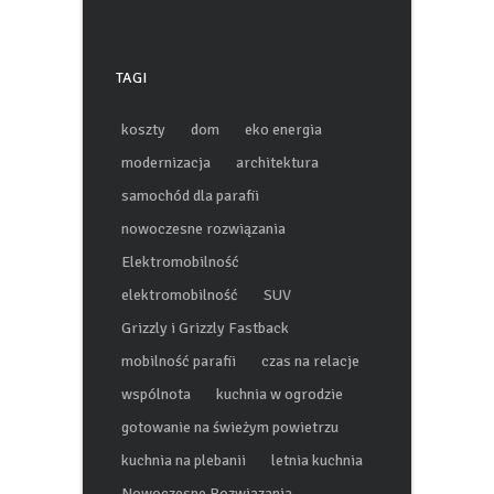
TAGI
koszty
dom
eko energia
modernizacja
architektura
samochód dla parafii
nowoczesne rozwiązania
Elektromobilność
elektromobilność
SUV
Grizzly i Grizzly Fastback
mobilność parafii
czas na relacje
wspólnota
kuchnia w ogrodzie
gotowanie na świeżym powietrzu
kuchnia na plebanii
letnia kuchnia
Nowoczesne Rozwiązania