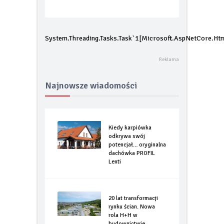
potencjał… oryginalna dachówka
PROFIL Lenti
System.Threading.Tasks.Task`1[Microsoft.AspNetCore.Htm
Najnowsze wiadomości
Kiedy karpiówka
odkrywa swój
potencjał… oryginalna
dachówka PROFIL
Lenti
20 lat transformacji
rynku ścian. Nowa
rola H+H w
budownictwie