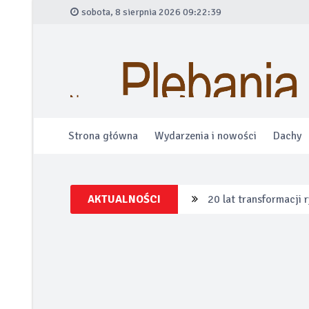
sobota, 8 sierpnia 2026 09:22:40
Strona główna
Wydarzenia i nowości
Dachy
AKTUALNOŚCI
20 lat transformacji
Łazienka bez ogranic
Alfa Romeo wprowadza
Po tej zimie wiesz w