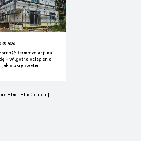
5-05-2026
orność termoizolacji na
ę – wilgotne ocieplenie
t jak mokry sweter
ore.Html.IHtmlContent]