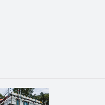
sze oficjalne zdjęcie swoich nowych globalnych modeli Grizzly i G
niebem – jak urządzić letnią kuchnię w 2026 roku
l prysznicowy nowej generacji
cji na wodę – wilgotne ocieplenie jest jak mokry sweter
rywa swój potencjał… oryginalna dachówka PROFIL Lenti