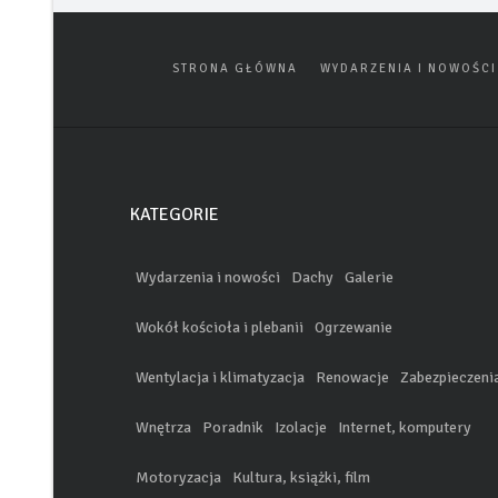
STRONA GŁÓWNA
WYDARZENIA I NOWOŚCI
KATEGORIE
Wydarzenia i nowości
Dachy
Galerie
Wokół kościoła i plebanii
Ogrzewanie
Wentylacja i klimatyzacja
Renowacje
Zabezpieczeni
Wnętrza
Poradnik
Izolacje
Internet, komputery
Motoryzacja
Kultura, książki, film