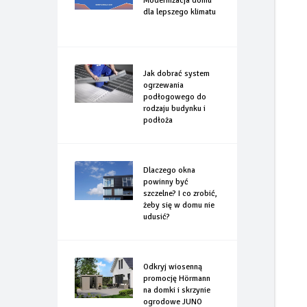
Modernizacja domu
dla lepszego klimatu
Jak dobrać system
ogrzewania
podłogowego do
rodzaju budynku i
podłoża
Dlaczego okna
powinny być
szczelne? I co zrobić,
żeby się w domu nie
udusić?
Odkryj wiosenną
promocję Hörmann
na domki i skrzynie
ogrodowe JUNO