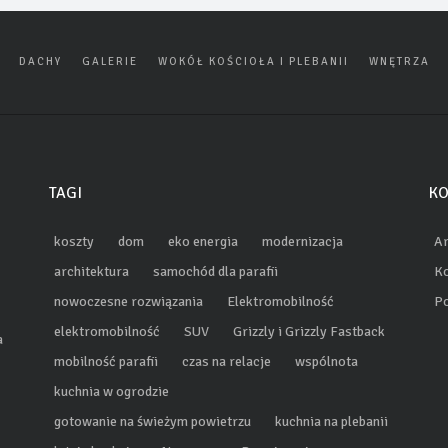
DACHY
GALERIE
WOKÓŁ KOŚCIOŁA I PLEBANII
WNĘTRZA
TAGI
KO
koszty
dom
eko energia
modernizacja
Ar
architektura
samochód dla parafii
Ko
nowoczesne rozwiązania
Elektromobilność
Po
elektromobilność
SUV
Grizzly i Grizzly Fastback
a
mobilność parafii
czas na relacje
wspólnota
kuchnia w ogrodzie
gotowanie na świeżym powietrzu
kuchnia na plebanii