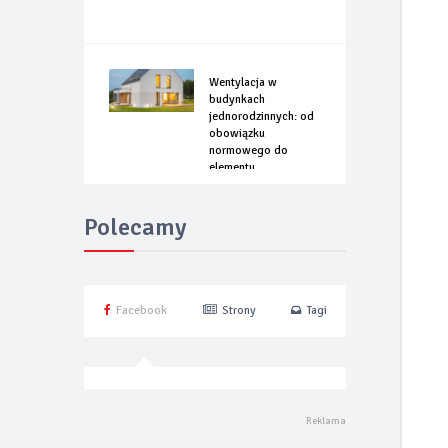
Wentylacja w
budynkach
jednorodzinnych: od
obowiązku
normowego do
elementu
optymalizacji
energetycznej
Polecamy
Facebook
Strony
Tagi