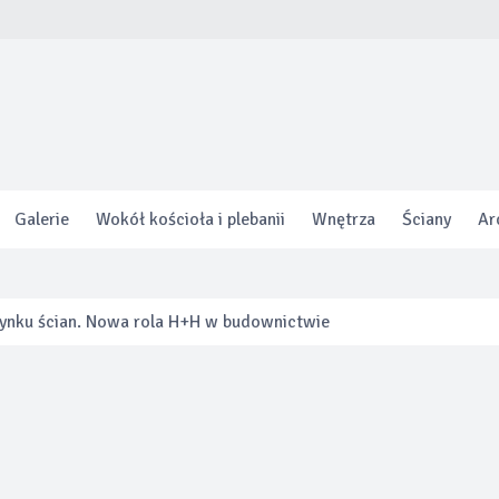
Galerie
Wokół kościoła i plebanii
Wnętrza
Ściany
Ar
 rynku ścian. Nowa rola H+H w budownictwie
zeń. Jak innowacyjna toaleta otwiera nowe możliwości aranżacji
 program gwarancji specjalnej zapewniającej nawet do 8 lat oc
ięcej o swoim ogrzewaniu niż kiedykolwiek.