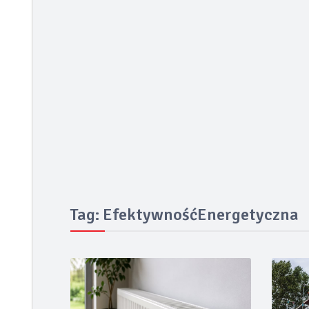
Taras bez błędów
FIAT prezentuje pierw
Smak lata pod gołym 
TECEdrainway – profi
Odporność termoizola
Kiedy karpiówka odk
Tag: EfektywnośćEnergetyczna