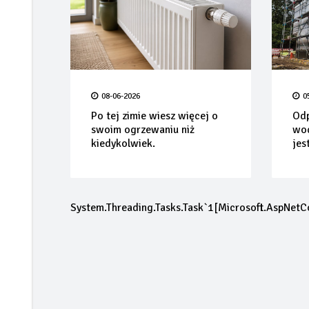
08-06-2026
0
Po tej zimie wiesz więcej o
Odp
swoim ogrzewaniu niż
wod
kiedykolwiek.
jes
System.Threading.Tasks.Task`1[Microsoft.AspNetC