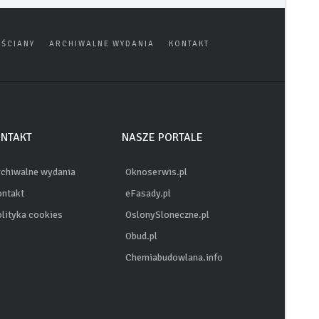
ŚCIANY
ARCHIWALNE WYDANIA
KONTAKT
NTAKT
NASZE PORTALE
chiwalne wydania
Oknoserwis.pl
ntakt
eFasady.pl
lityka cookies
OslonySloneczne.pl
Obud.pl
Chemiabudowlana.info