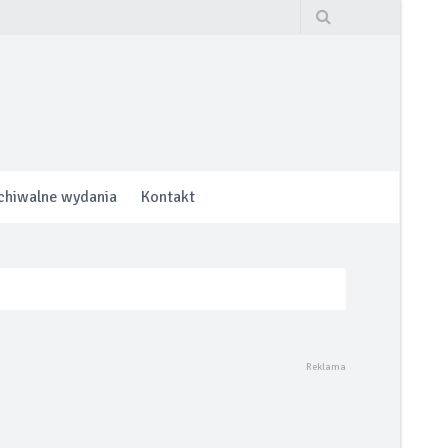
chiwalne wydania
Kontakt
hrony lub do 160.000 km