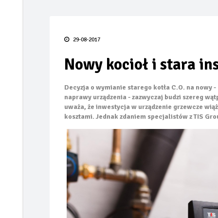
Taras bez błędów
FIAT prezentuje pierw
29-08-2017
Smak lata pod gołym 
Nowy kocioł i stara in
TECEdrainway – profi
Odporność termoizola
Decyzja o wymianie starego kotła C.O. na nowy -
naprawy urządzenia - zazwyczaj budzi szereg wąt
Kiedy karpiówka odk
uważa, że inwestycja w urządzenie grzewcze wiąże
kosztami. Jednak zdaniem specjalistów z TIS Grou