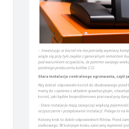
- Inwestując w kocioł nie ma potrzeby wymiany kompl
wiąże się przy tym zwykle z generalnym remontem budy
pod warunkiem oczywiście, że pomimo swojego wieku, 
polskiego producenta kotłów C.O.
Stara instalacja centralnego ogrzewania, czyli j
Aby dobrać odpowiedni kocioł do zbudowanego przed l
mamy do czynienia z układem grawitacyjnym, otwartym,
kocioł, jaki będzie bezproblemowo pracował przy dan
- Stare instalacje mają zazwyczaj większą pojemność
oczyszczenie i przepłukanie instalacji. Polega to na 
Kolejny krok to dobór odpowiednich filtrów. Przed zam
siatkowego. W kolejnym kroku zalecamy wymienić po