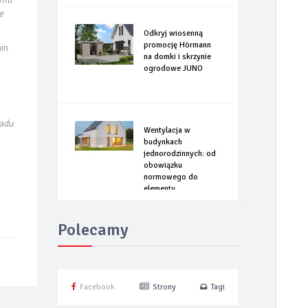
e
Odkryj wiosenną
promocję Hörmann
in
na domki i skrzynie
ogrodowe JUNO
ładu
Wentylacja w
budynkach
jednorodzinnych: od
obowiązku
normowego do
elementu
optymalizacji
energetycznej
Polecamy
Facebook
Strony
Tagi