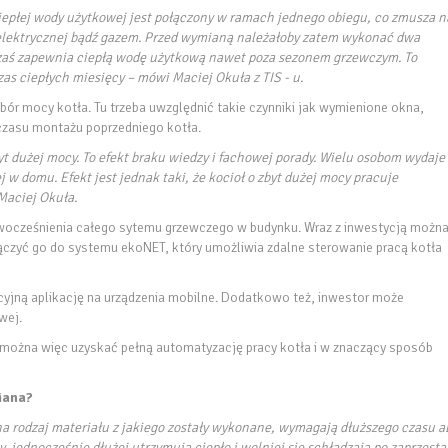
ciepłej wody użytkowej jest połączony w ramach jednego obiegu, co zmusza n
 elektrycznej bądź gazem. Przed wymianą należałoby zatem wykonać dwa
gi zaś zapewnia ciepłą wodę użytkową nawet poza sezonem grzewczym. To
s ciepłych miesięcy – mówi Maciej Okuła z TIS - u.
bór mocy kotła. Tu trzeba uwzględnić takie czynniki jak wymienione okna,
 czasu montażu poprzedniego kotła.
byt dużej mocy. To efekt braku wiedzy i fachowej porady. Wielu osobom wydaje 
w domu. Efekt jest jednak taki, że kocioł o zbyt dużej mocy pracuje
 Maciej Okuła.
wocześnienia całego sytemu grzewczego w budynku. Wraz z inwestycją możn
czyć go do systemu ekoNET, który umożliwia zdalne sterowanie pracą kotła
icyjną aplikację na urządzenia mobilne. Dodatkowo też, inwestor może
wej.
można więc uzyskać pełną automatyzację pracy kotła i w znaczący sposób
iana?
i na rodzaj materiału z jakiego zostały wykonane, wymagają dłuższego czasu a
, jednocześnie dłużej utrzymują ciepło i wolniej się schładzają po zaprzest