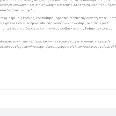
e najlepszym rozwiązaniem dedykowanym właściwie do każdych warunków będzi
nie bardziej oszczędny.
rską inspekcję komina, kontrolując jego stan techniczny oraz czystość. Kom
ie grzewczym. Nieodpowiedni ciąg kominowy powoduje, że grzanie jest
ą montaż regulatorów ciagu kominowego podlaskiej firmy Polmar, z którą od
iebezpiecznymi zdarzeniami, takimi jak pożar sadzy w kominie, ale przede
łaściwego ciągu kominowego, decydującego o efektywności pracy całego uk