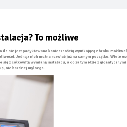
sze oficjalne zdjęcie swoich nowych globalnych modeli Grizzly i G
niebem – jak urządzić letnią kuchnię w 2026 roku
stalacja? To możliwe
l prysznicowy nowej generacji
cji na wodę – wilgotne ocieplenie jest jak mokry sweter
 o ile nie jest podyktowana koniecznością wynikającą z braku możliwoś
pliwości. Jedną z nich można rozwiać już na samym początku. Wiele os
rywa swój potencjał… oryginalna dachówka PROFIL Lenti
 się z całkowitą wymianą instalacji, a co za tym idzie z gigantycznymi
p, nic bardziej mylnego.