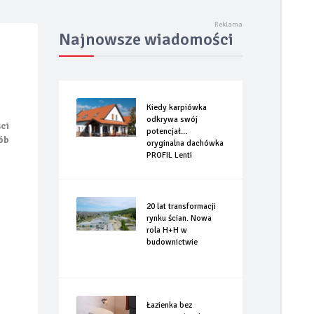
rizzly Fastback
Najnowsze wiadomości
Kiedy karpiówka
odkrywa swój
ci
potencjał…
ób
oryginalna dachówka
PROFIL Lenti
20 lat transformacji
rynku ścian. Nowa
rola H+H w
budownictwie
Łazienka bez