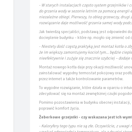
- W starych instalacjach często system grzejników i 
do grzania wody w sezonie letnim za pomocą energii
niezależne obiegi. Pierwszy, to obieg grzewczy, dru
rozwiązanie daje możliwość grzania samej wody podcza
Jak twierdzą specjaliści, podstawą jest odpowiedni do
docieplenie budynku – które np. mogło się zmienić od
- Niestety dość częstą praktyką jest montaż kotła o z
że im większy zamontujemy kocioł tym… będzie cieplej 
nieefektywnie i zużyje się znacznie szybciej – dodaje
Montaż nowego kotła daje przy okazji możliwość uno
zainstalować wygodny termostat pokojowy oraz podłą
przez internet a także kontrolowanie parametrów.
To wygodne rozwiązanie, które działa w oparciu o intu
zdecydować się na montaż zewnętrznej czujki pogodo
Pomimo pozostawienia w budynku obecnej instalacji, 
poprawić komfort życia.
Żeberkowe grzejniki - czy wskazana jest ich wym
- Kaloryfery tego typu nie są złe. Oczywiście, z uwag
uzyskać odpowiednią temperaturę, ale z drugiej strony