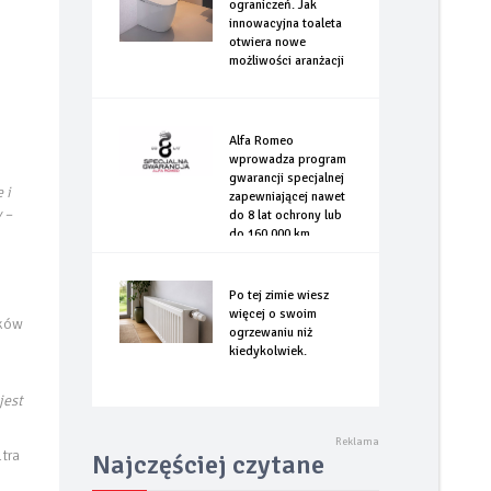
ograniczeń. Jak
innowacyjna toaleta
otwiera nowe
możliwości aranżacji
Alfa Romeo
wprowadza program
gwarancji specjalnej
 i
zapewniającej nawet
 –
do 8 lat ochrony lub
do 160.000 km
Po tej zimie wiesz
więcej o swoim
dków
ogrzewaniu niż
kiedykolwiek.
jest
ltra
Najczęściej czytane