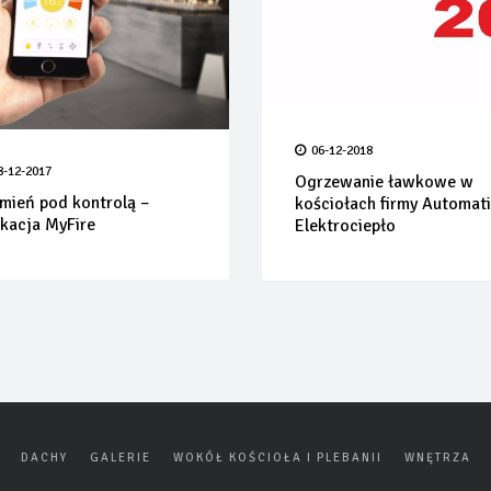
06-12-2018
8-12-2017
Ogrzewanie ławkowe w
mień pod kontrolą –
kościołach firmy Automat
ikacja MyFire
Elektrociepło
DACHY
GALERIE
WOKÓŁ KOŚCIOŁA I PLEBANII
WNĘTRZA