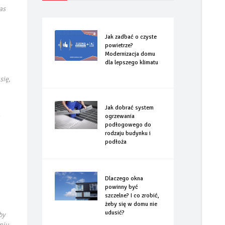
as
Jak zadbać o czyste
powietrze?
Modernizacja domu
dla lepszego klimatu
się,
Jak dobrać system
a
ogrzewania
podłogowego do
rodzaju budynku i
podłoża
Dlaczego okna
powinny być
szczelne? I co zrobić,
żeby się w domu nie
udusić?
by
aniu