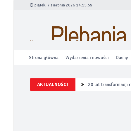
piątek, 7 sierpnia 2026 14:16:00
Strona główna
Wydarzenia i nowości
Dachy
AKTUALNOŚCI
20 lat transformacji
Łazienka bez ogranic
Alfa Romeo wprowadza
Po tej zimie wiesz w