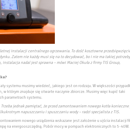
etnej instalacji centralnego ogrzewania. To dość kosztowne przedsięwzięcie
nku. Zatem nie każdy musi się na to decydować, bo i nie ma takiej potrzeby
instalacja nadal jest sprawna – mówi Maciej Okuła z firmy TIS Group,
aka?
aty systemu musimy wiedzieć, jakiego jest on rodzaju. W większości przypa
 w którym znajduje się otwarte naczynie zbiorcze. Musimy więc kupić taki
ych parametrach systemu.
. Trzeba jednak pamiętać, że przed zamontowaniem nowego kotła konieczne 
kilkukrotnym napuszczaniu i spuszczaniu wody – radzi specjalista z TIS.
ontowaniem nowego urządzenia wskazane jest założenie u ujścia instalacji fi
mpę na energooszczędną. Pobór mocy w pompach elektronicznych to 5-40W.