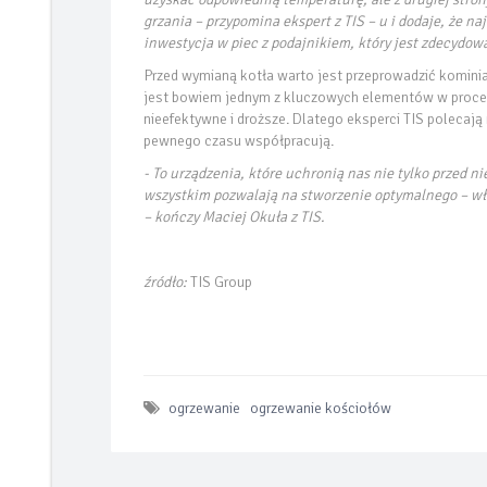
grzania – przypomina ekspert z TIS – u i dodaje, ż
inwestycja w piec z podajnikiem, który jest zdecydowa
Przed wymianą kotła warto jest przeprowadzić kominia
jest bowiem jednym z kluczowych elementów w proces
nieefektywne i droższe. Dlatego eksperci TIS polecaj
pewnego czasu współpracują.
- To urządzenia, które uchronią nas nie tylko przed n
wszystkim pozwalają na stworzenie optymalnego – w
– kończy Maciej Okuła z TIS.
źródło:
TIS Group
ogrzewanie
ogrzewanie kościołów