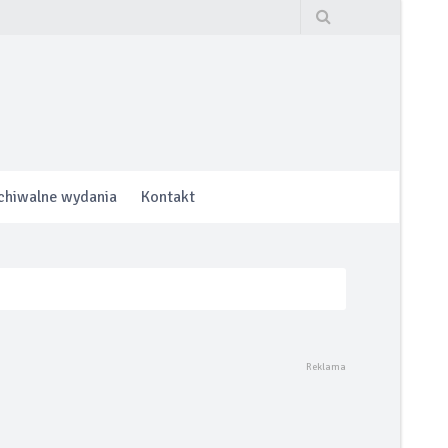
chiwalne wydania
Kontakt
hrony lub do 160.000 km