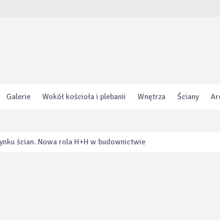
Galerie
Wokół kościoła i plebanii
Wnętrza
Ściany
Ar
 rynku ścian. Nowa rola H+H w budownictwie
zeń. Jak innowacyjna toaleta otwiera nowe możliwości aranżacji
 program gwarancji specjalnej zapewniającej nawet do 8 lat oc
ięcej o swoim ogrzewaniu niż kiedykolwiek.