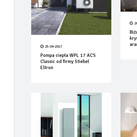
2
Biż
kry
ara
25-09-2017
Pompa ciepła WPL 17 ACS
Classic od firmy Stiebel
Eltron