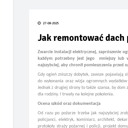
Taras bez błędów
FIAT prezentuje pierw
27-08-2025
Smak lata pod gołym 
Jak remontować dach 
TECEdrainway – profi
Odporność termoizola
Zwarcie instalacji elektrycznej, zaprószenie 
każdym potrzebny jest jego mniejszy lub 
Kiedy karpiówka odk
najszybciej, aby chronił pomieszczenia przed
Gdy ogień zniszczy dobytek, zawsze pojawiają s
do wykonania oraz wizja ogromnych wydatków 
Jednak z drugiej strony to także szansa, by dom z
dla rodziny. I trwały na kolejne pokolenia.
Ocena szkód oraz dokumentacja
Od razu po pożarze trzeba jak najszybciej zrob
policjanci, elektryk, kominiarz, architekt, de
protokoły straży pożarnej i policji, projekt dom