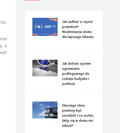
Jak zadbać o czyste
chu.
powietrze?
Modernizacja domu
dla lepszego klimatu
rmie
ą, a
ówić
Jak dobrać system
ogrzewania
podłogowego do
rodzaju budynku i
podłoża
Dlaczego okna
powinny być
szczelne? I co zrobić,
żeby się w domu nie
udusić?