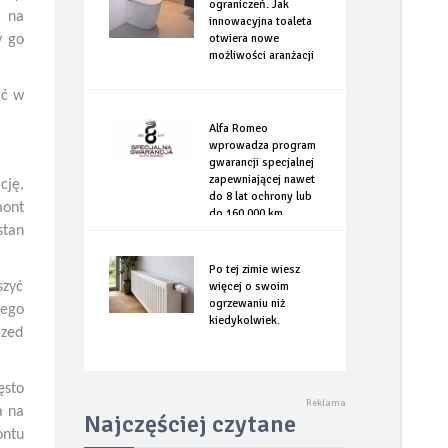
ograniczeń. Jak
, na
innowacyjna toaleta
otwiera nowe
y go
możliwości aranżacji
ać w
Alfa Romeo
wprowadza program
gwarancji specjalnej
zapewniającej nawet
cję,
do 8 lat ochrony lub
mont
do 160.000 km
stan
Po tej zimie wiesz
szyć
więcej o swoim
ogrzewaniu niż
tego
kiedykolwiek.
rzed
ęsto
a na
Najczęściej czytane
ontu