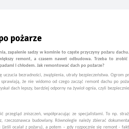
sze oficjalne zdjęcie swoich nowych globalnych modeli Grizzly i G
niebem – jak urządzić letnią kuchnię w 2026 roku
po pożarze
l prysznicowy nowej generacji
cji na wodę – wilgotne ocieplenie jest jak mokry sweter
ognia, zapalenie sadzy w kominie to częste przyczyny pożaru dachu
większy remont, a czasem nawet odbudowa. Trzeba to zrobić
rywa swój potencjał… oryginalna dachówka PROFIL Lenti
 opadami i chłodem. Jak remontować dach po pożarze?
ię uczucia bezradności, zwątpienia, utraty bezpieczeństwa. Ogrom p
sprawiają, że nie widomo od czego zacząć remont dachu po poża
yskał dach lepszy, bardziej odporny na żywioł ognia, czyli bezpiecznie
ić przegląd zniszczeń, współpracując ze specjalistami. To np. straż
karz, rzeczoznawca budowlany. Równolegle należy zbierać dokumenta
u (jeśli ocalał z pożaru), a potem – gdy rozpocznie się remont - fakt