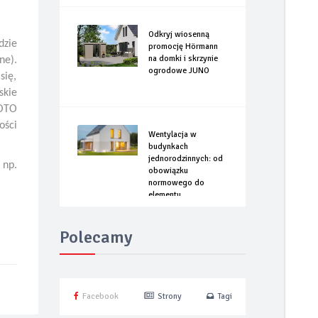
Odkryj wiosenną
dzie
promocję Hörmann
na domki i skrzynie
ne).
ogrodowe JUNO
się,
skie
IOTO
ości
Wentylacja w
budynkach
jednorodzinnych: od
 np.
obowiązku
normowego do
elementu
optymalizacji
energetycznej
Polecamy
Facebook
Strony
Tagi