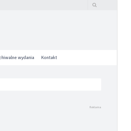
chiwalne wydania
Kontakt
hrony lub do 160.000 km