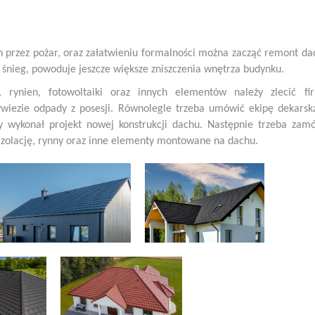
 przez pożar, oraz załatwieniu formalności można zacząć remont da
y śnieg, powoduje jeszcze większe zniszczenia wnętrza budynku.
, rynien, fotowoltaiki oraz innych elementów należy zlecić fi
ywiezie odpady z posesji. Równolegle trzeba umówić ekipę dekarsk
y wykonał projekt nowej konstrukcji dachu. Następnie trzeba zam
 izolację, rynny oraz inne elementy montowane na dachu.