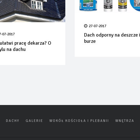
27-07-2017
7-07-2017
Dach odporny na deszcze 
burze
ułatwi pracę dekarza? O
ylu na dachu
DACHY
GALERIE
WOKÓŁ KOŚCIOŁA I PLEBANII
WNĘTRZA