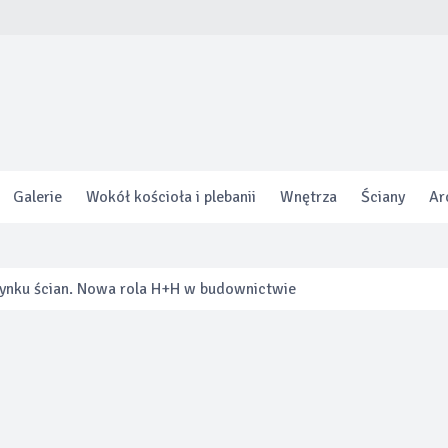
Galerie
Wokół kościoła i plebanii
Wnętrza
Ściany
Ar
 rynku ścian. Nowa rola H+H w budownictwie
zeń. Jak innowacyjna toaleta otwiera nowe możliwości aranżacji
 program gwarancji specjalnej zapewniającej nawet do 8 lat oc
ięcej o swoim ogrzewaniu niż kiedykolwiek.