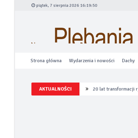
piątek, 7 sierpnia 2026 16:19:51
Strona główna
Wydarzenia i nowości
Dachy
AKTUALNOŚCI
20 lat transformacji
Łazienka bez ogranic
Alfa Romeo wprowadza
Po tej zimie wiesz w