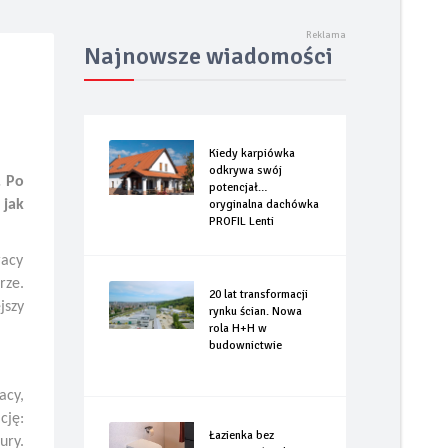
rizzly Fastback
Najnowsze wiadomości
Kiedy karpiówka
odkrywa swój
. Po
potencjał…
 jak
oryginalna dachówka
PROFIL Lenti
racy
rze.
20 lat transformacji
jszy
rynku ścian. Nowa
rola H+H w
budownictwie
acy,
cję:
Łazienka bez
ury.