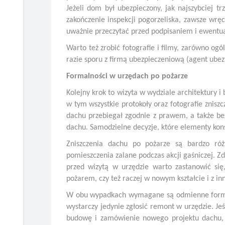
Jeżeli dom był ubezpieczony, jak najszybciej t
zakończenie inspekcji pogorzeliska, zawsze wrę
uważnie przeczytać przed podpisaniem i ewentua
Warto też zrobić fotografie i filmy, zarówno ogó
razie sporu z firmą ubezpieczeniową (agent ube
Formalności w urzędach po pożarze
Kolejny krok to wizyta w wydziale architektury
w tym wszystkie protokoły oraz fotografie zniszc
dachu przebiegał zgodnie z prawem, a także bez
dachu. Samodzielne decyzje, które elementy kon
Zniszczenia dachu po pożarze są bardzo ró
pomieszczenia zalane podczas akcji gaśniczej. Zd
przed wizytą w urzędzie warto zastanowić si
pożarem, czy też raczej w nowym kształcie i z i
W obu wypadkach wymagane są odmienne formaln
wystarczy jedynie zgłosić remont w urzędzie. Je
budowę i zamówienie nowego projektu dachu, 