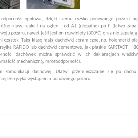
 odporność ogniową, dzięki czemu ryzyko ponownego pożaru bę
żne klasy reakcji na ogień - od A1 (niepalne) po F (łatwo zapal
woju pożaru, nawet jeśli jest on rozwinięty (800°C) oraz nie zapalają 
ni cząstek. Taką klasę mają dachówki ceramiczne, np. holenderki pła
rsylka RAPIDO lub dachówki cementowe, jak płaskie KAPSTADT i K
rności dachówek można sprawdzić w ich deklaracjach właściw
zymałość mechaniczną, mrozoodporność).
m komunikacji dachowej. Ułatwi przemieszczanie się po dachu
niejsze ryzyko wystąpienia ponownego pożaru.