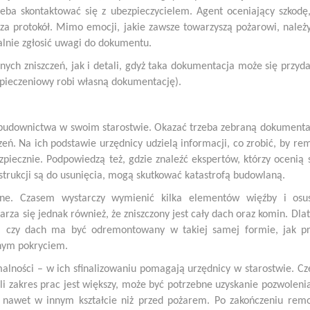
rzeba skontaktować się z ubezpieczycielem. Agent oceniający szkodę
cza protokół. Mimo emocji, jakie zawsze towarzyszą pożarowi, należ
lnie zgłosić uwagi do dokumentu.
lnych zniszczeń, jak i detali, gdyż taka dokumentacja może się przyd
zpieczeniowy robi własną dokumentację).
 i budownictwa w swoim starostwie. Okazać trzeba zebraną dokumenta
zeń. Na ich podstawie urzędnicy udzielą informacji, co zrobić, by re
piecznie. Podpowiedzą też, gdzie znaleźć ekspertów, którzy ocenią 
strukcji są do usunięcia, mogą skutkować katastrofą budowlaną.
żne. Czasem wystarczy wymienić kilka elementów więźby i osu
arza się jednak również, że zniszczony jest cały dach oraz komin. Dla
ę, czy dach ma być odremontowany w takiej samej formie, jak p
nnym pokryciem.
ości – w ich sfinalizowaniu pomagają urzędnicy w starostwie. Cz
śli zakres prac jest większy, może być potrzebne uzyskanie pozwoleni
nawet w innym kształcie niż przed pożarem. Po zakończeniu rem