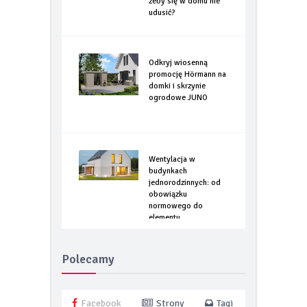
żeby się w domu nie
udusić?
Odkryj wiosenną
promocję Hörmann na
domki i skrzynie
ogrodowe JUNO
Wentylacja w
budynkach
jednorodzinnych: od
obowiązku
normowego do
elementu
optymalizacji
energetycznej
Polecamy
Facebook
Strony
Tagi