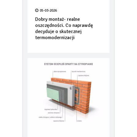
potencjał… oryginalna dachówka
05-03-2026
PROFIL Lenti
Dobry montaż- realne
oszczędności. Co naprawdę
decyduje o skutecznej
termomodernizacji