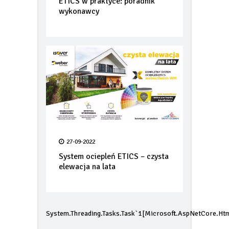
ETICS w praktyce: poradnik
wykonawcy
27-09-2022
System ociepleń ETICS – czysta
elewacja na lata
System.Threading.Tasks.Task`1[Microsoft.AspNetCore.Htm