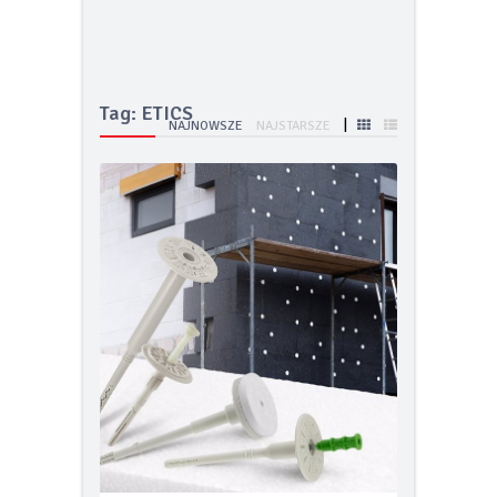
nawet do 8 lat ochrony lub do
160.000 km
Po tej zimie wiesz więcej o swoim
ogrzewaniu niż kiedykolwiek.
Tag: ETICS
|
NAJNOWSZE
NAJSTARSZE
Taras bez błędów
FIAT prezentuje pierwsze oficjalne
zdjęcie swoich nowych globalnych
modeli Grizzly i Grizzly Fastback
Smak lata pod gołym niebem – jak
urządzić letnią kuchnię w 2026 roku
TECEdrainway – profil
prysznicowy nowej generacji
Odporność termoizolacji na wodę
– wilgotne ocieplenie jest jak mokry
sweter
Kiedy karpiówka odkrywa swój